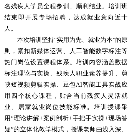
名残疾人学员全程参训、顺利结业。
培训班
结束即开展专场招聘，达成就业意向近十
人。
本次培训坚持
“实用为先、就业为本”的原
则，紧扣新媒体运营、人工智能数字
标注等
热门岗位设置课程体系。培训内容涵盖数据
标注理论与实操、残疾人职业素养提升、剪
映短视频剪辑实操、豆包
AI智能工具实战应
用四
个
核心
课程
，贴合当前
残疾人
灵活就
业、居家就业岗位技能标准
。培训授课采
用
“理论讲解+案例剖析+手把手实操+现场答
疑”的立体化教学模式，授课老师由浅入深、