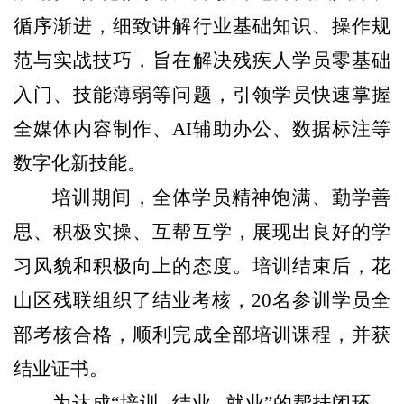
循序渐进，细致讲解行业基础知识、操作规
范与实战技巧，
旨在
解决残疾人学员零基础
入门、技能薄弱等问题，
引领
学员快速掌握
全媒体内容制作、
AI辅助办公、数据标注等
数字化新技能。
培训期间，全体学员精神饱满、勤学善
思、积极实操、互帮互学，展现出良好的学
习风貌和积极向上的态度。培训结束后，花
山区残联组织
了
结业考核，
20名参训学员全
部考核合格，顺利完成全部培训课程，并获
结业证书。
为
达成
“培训
--
结业
--
就业
”
的
帮扶闭环，