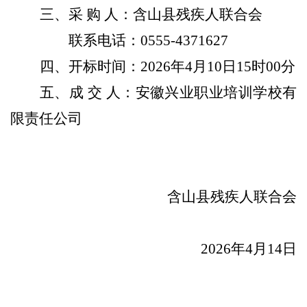
三、采
购
人：含山县残疾人联合会
联系电话：
0555-
4371627
四、开标时间：
2026
年
4
月
10
日
15
时
00
分
五、成
交
人：安徽兴业职业培训学校有
限责任公司
含山县
残疾人联合会
202
6
年
4
月
14
日