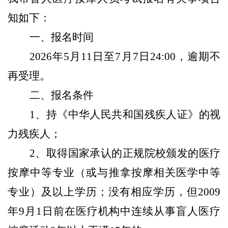
知如下：
一、报名时间
2026
年
5
月
11
日至
7
月
7
日
24:00
，逾期不
再受理。
二、报名条件
1
、持《中华人民共和国残疾人证》的视
力残疾人；
2
、取得国家承认的正规院校颁发的医疗
按摩中等专业（或与推拿按摩相关医学中等
专业）及以上学历；没有相应学历，但
2009
年
9
月
1
日前在医疗机构中连续从事盲人医疗