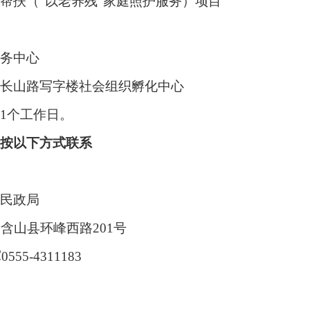
帮扶（
“以老养残”家庭照护服务）项目
务中心
长山路写字楼社会组织孵化中心
1个工作日。
请按以下方式联系
民政局
、含山县环峰西路201号
0555-4311183